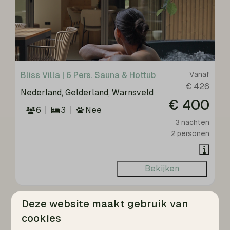
Bliss Villa | 6 Pers. Sauna & Hottub
Vanaf
€ 426
Nederland, Gelderland, Warnsveld
€ 400
6
3
Nee
3 nachten
2 personen
Bekijken
Deze website maakt gebruik van
cookies