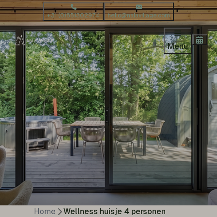
+31 (0)851302974
hello@nalavillage.com
Menu
Home
Wellness huisje 4 personen