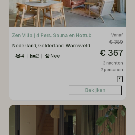
Zen Villa | 4 Pers. Sauna en Hottub
Vanaf
€ 389
Nederland, Gelderland, Warnsveld
€ 367
4
2
Nee
3 nachten
2 personen
Bekijken