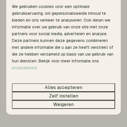
We gebruiken cookies voor een optimale
gebruikservaring, om gepersonaliseerde inhoud te
bieden en ons verkeer te analyseren. Ook delen we
informatie over uw gebruik van onze site met onze
partners voor social media, adverteren en analyse.
Deze partners kunnen deze gegevens combineren
met andere informatie die u aan ze heeft verstrekt of
Nature Home | 2 + 2 Pers. Sauna &
Vanaf
die ze hebben verzameld op basis van uw gebruik van
€ 316
Hottub
hun diensten. Bekijk voor meer informatie ons
€ 300
Nederland, Gelderland, Warnsveld
privacybeleid
.
3 nachten
4
1
Nee
2 personen
Alles accepteren
Zelf instellen
Bekijken
Weigeren