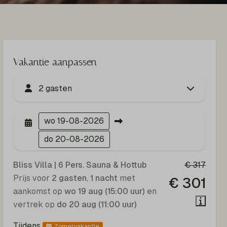
Vakantie aanpassen
2 gasten
wo
19-08-2026
do
20-08-2026
Bliss Villa | 6 Pers. Sauna & Hottub
€ 317
Prijs voor
2 gasten
,
1 nacht
met
€ 301
aankomst op
wo 19 aug (15:00 uur)
en
vertrek op
do 20 aug (11:00 uur)
Tijdens
Zomervakantie