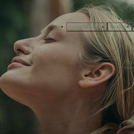
Accommodaties
Retreats
ttub