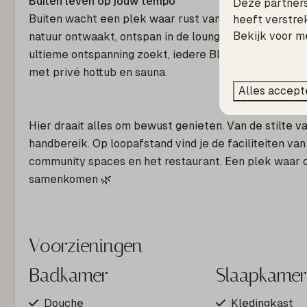
Buiten leven op jouw tempo
Deze partners
Buiten wacht een plek waar rust vanzelf ontstaat. Beg
heeft verstre
Bekijk voor m
natuur ontwaakt, ontspan in de loungehoek of geniet 
ultieme ontspanning zoekt, iedere Bliss Villa beschi
met privé hottub en sauna.
Alles accept
Hier draait alles om bewust genieten. Van de stilte v
handbereik. Op loopafstand vind je de faciliteiten va
community spaces en het restaurant. Een plek waar o
samenkomen 🌿
Voorzieningen
Badkamer
Slaapkame
Douche
Kledingkast