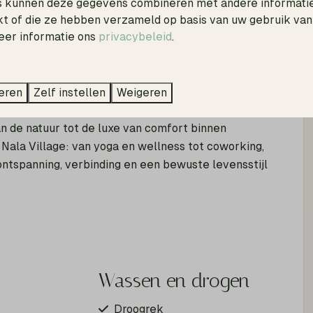
 kunnen deze gegevens combineren met andere informatie 
in de dag met een kop koffie op het terras terwijl de
kt of die ze hebben verzameld op basis van uw gebruik van
eer informatie ons
privacybeleid
.
samen van lange avonden in de buitenlucht. Voor wie
kt over de mogelijkheid tot een eigen wellnesservaring
eren
Zelf instellen
Weigeren
an de natuur tot de luxe van comfort binnen
n Nala Village: van yoga en wellness tot coworking,
ntspanning, verbinding en een bewuste levensstijl
r
Wassen en drogen
Droogrek