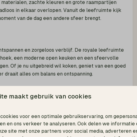
e materialen, zachte kleuren en grote raampartijen
dloos in elkaar overlopen. Vanuit de leefruimte kijk
er moment van de dag een andere sfeer brengt.
ontspannen en zorgeloos verblijf. De royale leefruimte
ithoek, een moderne open keuken en een sfeervolle
n. Of je nu uitgebreid wil koken, geniet van een goed
r draait alles om balans en ontspanning.
te maakt gebruik van cookies
ge cocons, waar natuurlijke tinten en hoogwaardige
orgenheid. De moderne badkamers per slaapkamer
privacy en ruimte om volledig tot rust te komen.
cookies voor een optimale gebruikservaring, om geperson
den en ons verkeer te analyseren. Ook delen we informatie
nze site met onze partners voor social media, adverteren e