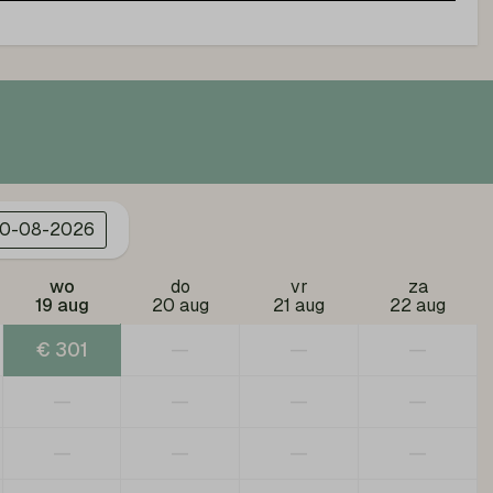
g &
entilatie
0-08-2026
wo
do
vr
za
19 aug
20 aug
21 aug
22 aug
€ 301
—
—
—
—
—
—
—
—
—
—
—