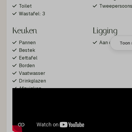
Toilet
Tweepersoons
Wastafel: 3
Keuken
Ligging
Pannen
Aan de bosran
Toon 
Bestek
Eettafel
Borden
Vaatwasser
Drinkglazen
Afzuigkap
Vriezer
Inductie kookplaat
Keukengerei
Oven
Koelkast