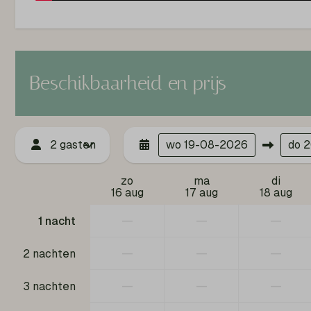
Magnetron
Nespresso machine
Wellness
Verwarmin
Beschikbaarheid en prijs
Verkoeling
Hottub
Sauna
Warmtepomp V
2 gasten
wo
19-08-2026
do
2
zo
ma
di
16 aug
17 aug
18 aug
—
—
—
1 nacht
—
—
—
2 nachten
—
—
—
3 nachten