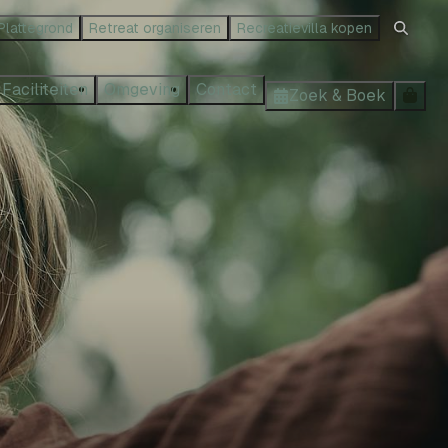
Plattegrond
Retreat organiseren
Recreatievilla kopen
Faciliteiten
Omgeving
Contact
Zoek & Boek