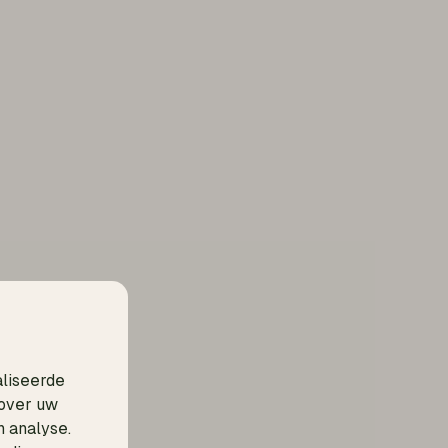
aliseerde
 over uw
n analyse.