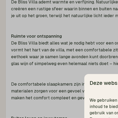
De Bliss Villa ademt warmte en verfijning. Natuurlijk
creëren een rustige sfeer waarin binnen en buiten naa
je uit op het groen, terwijl het natuurlijke licht ied
Ruimte voor ontspanning
De Bliss Villa biedt alles wat je nodig hebt voor een 
vormt het hart van de villa, met een comfortabele z
eethoek waar je samen lange avonden kunt doorbrenge
glas wijn of simpelweg even helemaal niets doet – hie
Deze websi
De comfortabele slaapkamers zijn ingericht als rusti
materialen zorgen voor een gevoel van luxe en geb
maken het comfort compleet en geven iedere gast de 
We gebruiken 
inhoud te bie
gebruik van o