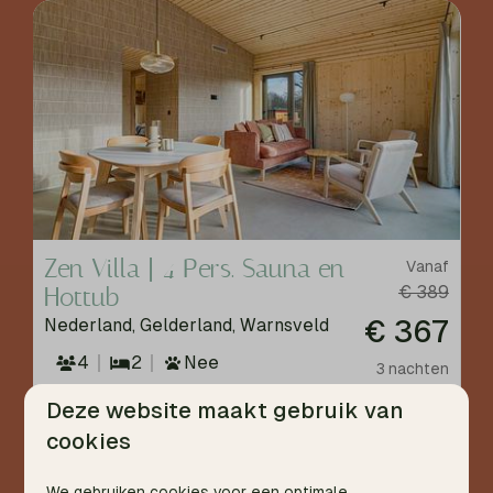
Zen Villa | 4 Pers. Sauna en
Vanaf
Hottub
€ 389
€ 367
Nederland, Gelderland, Warnsveld
4
2
Nee
3 nachten
2 personen
Deze website maakt gebruik van
cookies
We gebruiken cookies voor een optimale