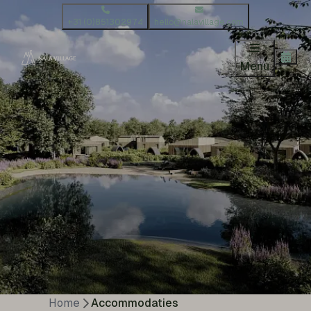
+31 (0)851302974
hello@nalavillage.com
Menu
Home
Accommodaties