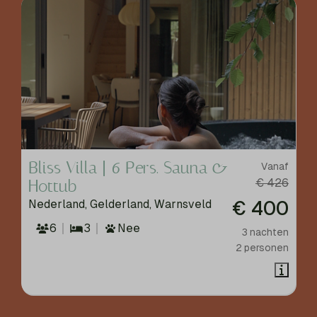
Bliss Villa | 6 Pers. Sauna &
Vanaf
Hottub
€ 426
€ 400
Nederland, Gelderland, Warnsveld
6
3
Nee
3 nachten
2 personen