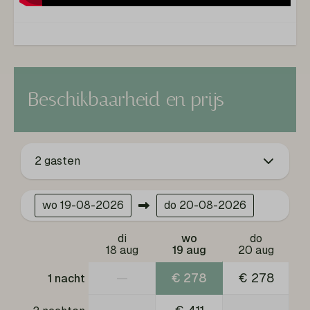
Bestek
Eettafel
Borden
Vaatwasser
Drinkglazen
Vriezer
Beschikbaarheid en prijs
Inductie kookplaat
Keukengerei
Magnetron
2 gasten
Oven
Koelkast
Nespresso machine
wo
19-08-2026
do
20-08-2026
Ligging
di
wo
do
18 aug
19 aug
20 aug
Aan de bosrand
—
€ 278
€ 278
1 nacht
Buiten