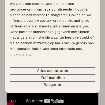
Douche
We gebruiken cookies voor een optimale
Toilet
gebruikservaring, om gepersonaliseerde inhoud te
Handdoeken
bieden en ons verkeer te analyseren. Ook delen we
Wastafel: 2
informatie over uw gebruik van onze site met onze
partners voor social media, adverteren en analyse.
Slaapkamer
Deze partners kunnen deze gegevens combineren
Toon meer ↓
met andere informatie die u aan ze heeft verstrekt of
Kledingkast
die ze hebben verzameld op basis van uw gebruik van
Tweepersoonsbed: 2
hun diensten. Bekijk voor meer informatie ons
privacybeleid
.
Wassen en drogen
Alles accepteren
Droogrek
Stofzuiger
Zelf instellen
Weigeren
Keuken
Pannen