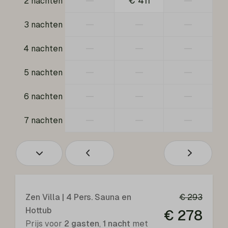
—
€ 411
—
2 nachten
Terras
—
—
—
3 nachten
Lounge stoel
Eettafel en stoelen
—
—
—
4 nachten
Wellness
—
—
—
5 nachten
—
—
—
Hottub
6 nachten
Sauna
—
—
—
7 nachten
Verwarming & Verkoeling
Warmtepomp Ventilatie
Entertainment
Zen Villa | 4 Pers. Sauna en
€ 293
Wifi: Gratis
Hottub
€ 278
Prijs voor
2 gasten
,
1 nacht
met