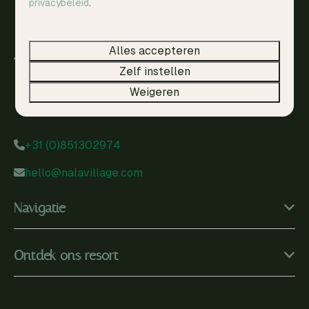
privacybeleid
.
Alles accepteren
Warkenseweg 7
Zelf instellen
7231 PT Warnsveld
Weigeren
Gelderland
Nederland
+31 (0)851302974
hello@nalavillage.com
Navigatie
Ontdek ons resort